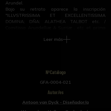
Arundel.
Bajo su retrato aparece la inscripción
"ILLVSTRISSIMA ET EXCELLENTISSIMA
DOMINA; DÑA: ALATHEA TALBOT etc. /
Comitissa Arundelliæ & Surriæ , etc. et prima
Comitissa Angliæ."
Leer más
Este grabado pertenece al libro "Iconographie
ou vies des hommes illustres du XVII. siècle",
escrito por M.V. con grabados sobre retratos
pintados por Anton Van Dyck y publicado en
Ámsterdam y Leipzig en 1759.
NºCatálogo
GFA-0004-021
Autor/es
Antoon van Dyck - Diseñador/a