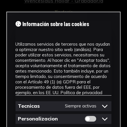
Wenceslaus Hollar - Grabador/a
Tipología
Información sobre las cookies
Grabados
Cronología
Utilizamos servicios de terceros que nos ayudan
1759
a optimizar nuestro sitio web (análisis). Para
poder utilizar estos servicios, necesitamos su
Estilo
consentimiento. Al hacer clic en "Aceptar todas",
acepta voluntariamente el tratamiento de datos
Barroco
antes mencionado. Esto también incluye, por un
tiempo limitado, su consentimiento de acuerdo
Técnica
con el Artículo 49 (1) (a) GDPR para el
procesamiento de datos fuera del EEE, por
Grabado a buril
ejemplo, en los EE. UU.
Política de privacidad
Ver más
Tecnicas
Siempre activas
Permitir cookies 
Personalizacion