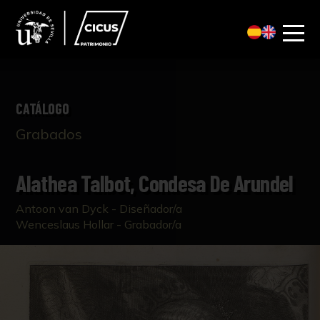
CATÁLOGO
Grabados
Alathea Talbot, Condesa De Arundel
Antoon van Dyck - Diseñador/a
Wenceslaus Hollar - Grabador/a