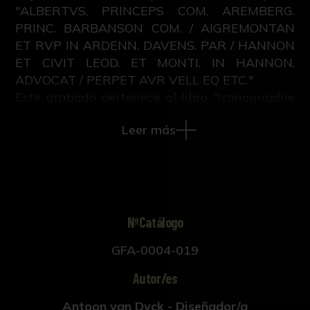
"ALBERTVS, PRINCEPS COM. AREMBERG.
PRINC. BARBANSON COM. / AIGREMONTAN
ET RVP IN ARDENN. DAVENS. PAR / HANNON
ET CIVIT LEOD. ET MONTI. IN HANNON.
ADVOCAT / PERPET AVR VELL EQ ETC."
Este grabado pertenece al libro "Iconographie
ou vies des hommes illustres du XVII. siècle",
Leer más
escrito por M.V. con grabados sobre retratos
pintados por Anton Van Dyck y publicado en
Ámsterdam y Leipzig en 1759.
NºCatálogo
GFA-0004-019
Autor/es
Antoon van Dyck - Diseñador/a