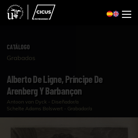
CATÁLOGO
Grabados
Alberto De Ligne, Príncipe De
Arenberg Y Barbançon
Antoon van Dyck - Diseñador/a
Schelte Adams Bolswert - Grabador/a