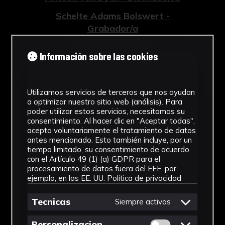
Schelte Adams Bolswert -
Grabador/a
Tipología
Información sobre las cookies
Grabados
Cronología
Utilizamos servicios de terceros que nos ayudan
a optimizar nuestro sitio web (análisis). Para
1759
poder utilizar estos servicios, necesitamos su
consentimiento. Al hacer clic en "Aceptar todas",
Estilo
acepta voluntariamente el tratamiento de datos
antes mencionado. Esto también incluye, por un
tiempo limitado, su consentimiento de acuerdo
Barroco
con el Artículo 49 (1) (a) GDPR para el
procesamiento de datos fuera del EEE, por
Técnica
ejemplo, en los EE. UU.
Política de privacidad
Grabado a buril
Tecnicas
Siempre activas
Ver más
Permitir cookies 
Personalizacion