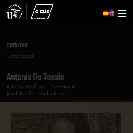
CATÁLOGO
Grabados
Antonio De Tassis
Antoon van Dyck - Diseñador/a
Jacob Neeffs - Grabador/a