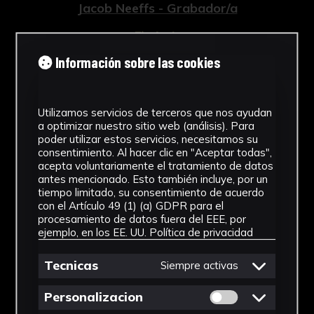
Jacob Neeffs - Grabador/a
Tipología
Información sobre las cookies
Grabados
Cronología
Utilizamos servicios de terceros que nos ayudan
1759
a optimizar nuestro sitio web (análisis). Para
poder utilizar estos servicios, necesitamos su
Estilo
consentimiento. Al hacer clic en "Aceptar todas",
acepta voluntariamente el tratamiento de datos
Barroco
antes mencionado. Esto también incluye, por un
tiempo limitado, su consentimiento de acuerdo
Técnica
con el Artículo 49 (1) (a) GDPR para el
procesamiento de datos fuera del EEE, por
ejemplo, en los EE. UU.
Política de privacidad
Grabado a buril
Ver más
Tecnicas
Siempre activas
Permitir cookies 
Personalizacion