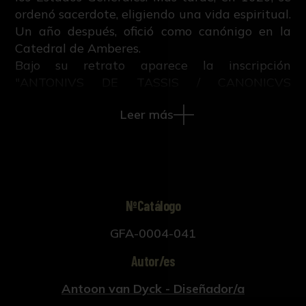
ordenó sacerdote, eligiendo una vida espiritual.
Un año después, ofició como canónigo en la
Catedral de Amberes.
Bajo su retrato aparece la inscripción
"ANTONIVS DE TASSIS / CANONICVS
ANTVERPIANVS PICTVRÆ, STATVARIÆ, /
Leer más
NEC NON OMNIS ELEGANTIÆ AMATOR ET
ADMIRATOR."
Este grabado pertenece al libro "Iconographie
ou vies des hommes illustres du XVII. siècle",
escrito por M.V. con grabados sobre retratos
pintados por Anton Van Dyck y publicado en
NºCatálogo
Ámsterdam y Leipzig en 1759.
GFA-0004-041
Autor/es
Antoon van Dyck - Diseñador/a