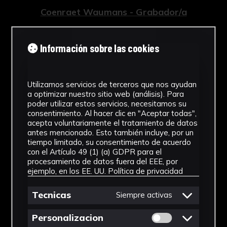
Coenraet Waumans - Grabador/a
Tipología
Información sobre las cookies
Grabados
Cronología
Utilizamos servicios de terceros que nos ayudan
1759
a optimizar nuestro sitio web (análisis). Para
poder utilizar estos servicios, necesitamos su
consentimiento. Al hacer clic en "Aceptar todas",
Estilo
acepta voluntariamente el tratamiento de datos
antes mencionado. Esto también incluye, por un
Barroco
tiempo limitado, su consentimiento de acuerdo
con el Artículo 49 (1) (a) GDPR para el
Técnica
procesamiento de datos fuera del EEE, por
ejemplo, en los EE. UU.
Política de privacidad
Grabado a buril
Ver más
Tecnicas
Siempre activas
Permitir cookies 
Personalizacion