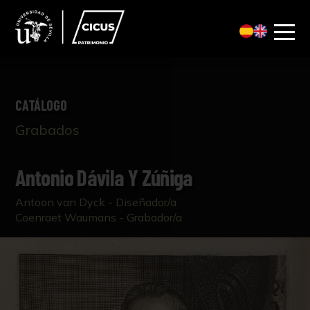
CATÁLOGO
Grabados
Antonio Dávila Y Zúñiga
Antoon van Dyck - Diseñador/a
Coenraet Waumans - Grabador/a