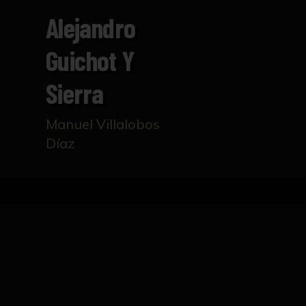
Alejandro
Guichot Y
Sierra
Manuel Villalobos
Díaz
Inicio
Catálogo
Alejandro Guichot y Sierra
FICHA TÉCNICA