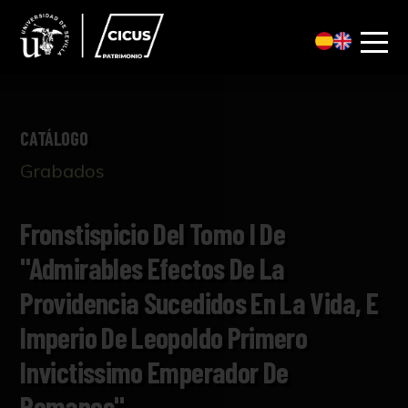
CATÁLOGO
Grabados
Fronstispicio Del Tomo I De
"Admirables Efectos De La
Providencia Sucedidos En La Vida, E
Imperio De Leopoldo Primero
Invictissimo Emperador De
Romanos"