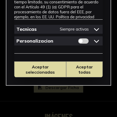
tiempo limitado, su consentimiento de acuerdo
con el Artículo 49 (1) (a) GDPR para el
1740
procesamiento de datos fuera del EEE, por
ejemplo, en los EE. UU.
Política de privacidad
Técnica
Tecnicas
Siempre activas
Grabado a buril
Permitir cookies 
Ubicación
Personalizacion
Biblioteca Rector Machado
Ver más
Aceptar
Aceptar
seleccionadas
todas
Descargar Ficha
IMÁGENES