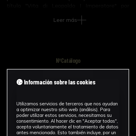
título "Vita di Leopoldo I Imperatore" por
Leonardo Venturini.
Leer más
NºCatálogo
GFA-0001-001
Información sobre las cookies
Autor/es
Henrico Alberto Gosse
Utilizamos servicios de terceros que nos ayudan
Tipología
a optimizar nuestro sitio web (análisis). Para
poder utilizar estos servicios, necesitamos su
consentimiento. Al hacer clic en "Aceptar todas",
Grabados
acepta voluntariamente el tratamiento de datos
antes mencionado. Esto también incluye, por un
Cronología