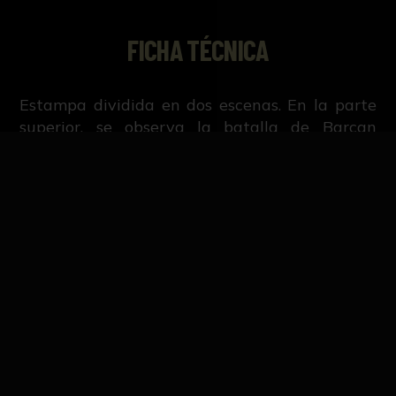
FICHA TÉCNICA
Estampa dividida en dos escenas. En la parte
superior, se observa la batalla de Barcan
(Párkány, actual Štúrovo, Eslovaquia), en la
segunda contienda del ejército del rey polaco
Juan III Sobieski contra el ejército otomano,
apoyado esta vez por las tropas austriacas
encabezadas por Carlos V de Lorena (ambos
retratados en primer término). Tras la victoria
de la ofensiva cristiana, las tropas musulmanas
se retiran e invaden Grana (actual Esztergom,
Leer más
Eslovaquia), hecho que queda representado en
la escena inferior.
Grabado del libro "Admirables efectos de la
providencia sucedidos en la vida, imperio de