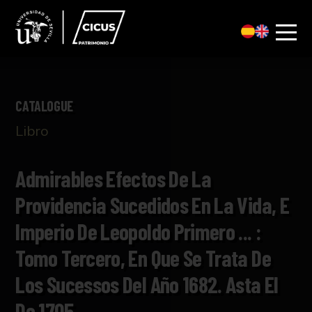
CATALOGUE
Libro
Admirables Efectos De La
Providencia Sucedidos En La Vida, E
Imperio De Leopoldo Primero ... :
Tomo Tercero, En Que Se Trata De
Los Sucessos Del Año 1682. Asta El
De 1705