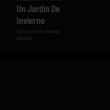
Un Jardín De
Invierno
Susana Inés Navea
Molina
Inicio
Catálogo
Sin título, de la serie Ejercici
FICHA TÉCNICA
Los collages son incorporados como imáge
digitalmente en tela loneta 20, de 1,75 x 