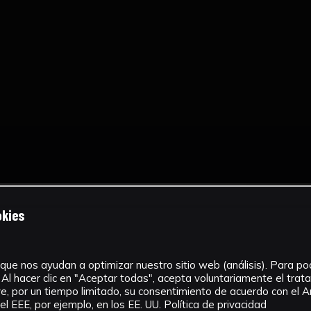
okies
que nos ayudan a optimizar nuestro sitio web (análisis). Para pode
Al hacer clic en "Aceptar todas", acepta voluntariamente el tra
, por un tiempo limitado, su consentimiento de acuerdo con el Ar
l EEE, por ejemplo, en los EE. UU.
Política de privacidad