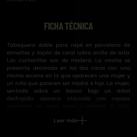
FICHA TÉCNICA
Tabaquera doble para rapé en porcelana de
esmaltes y tapón de coral sobre anilla de asta.
Las cucharillas son de madera. La misma se
presenta decorada en las dos caras con una
misma escena en la que aparecen una mujer y
un niño que parecen ser madre e hijo. La mujer,
sentada sobre un banco bajo un árbol
deshojado, aparece ataviada con ropajes
orientales en tonos rosas y celestes. El niño,
sujeta en su mano derecha una flor que
Leer más
entrega a la mujer. En las dos bases llevan
marcas llevan marcas del taller donde se
realizaron.