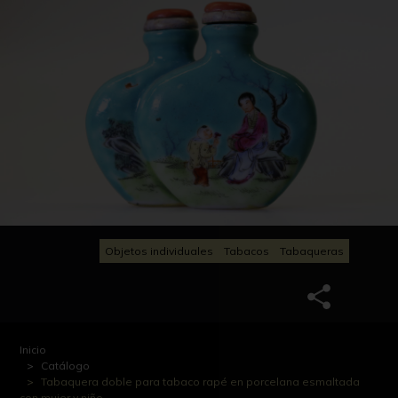
Objetos individuales
Tabacos
Tabaqueras
Inicio
Catálogo
Tabaquera doble para tabaco rapé en porcelana esmaltada
con mujer y niño