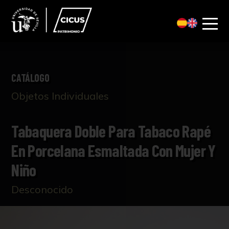
CATÁLOGO
Objetos Individuales
Tabaquera Doble Para Tabaco Rapé
En Porcelana Esmaltada Con Mujer Y
Niño
Desconocido