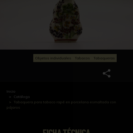
Objetos individuales
Tabacos
Tabaqueras
Inicio
Catálogo
Tabaquera para tabaco rapé en porcelana esmaltada con
pájaros
FICHA TÉCNICA