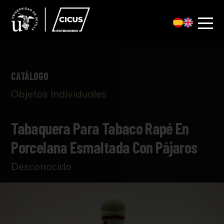
CATÁLOGO
Objetos Individuales
Tabaquera Para Tabaco Rapé En
Porcelana Esmaltada Con Pájaros
Desconocido