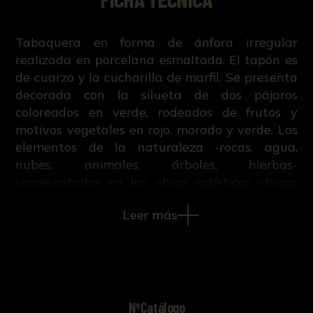
Tabaquera en forma de ánfora irregular
realizada en porcelana esmaltada. El tapón es
de cuarzo y la cucharilla de marfil. Se presenta
decorada con la silueta de dos pájaros
coloreados en verde, rodeados de frutos y
motivos vegetales en rojo, morado y verde. Los
elementos de la naturaleza -rocas, agua,
nubes, animales, árboles, hierbas-
representados en las obras artísticas chinas
tienen, cada uno en particular, su simbolismo.
Leer más
Para los artistas chinos todos los elementos,
tanto de naturaleza orgánica como no
orgánica, reflejan un significado simbólico cuyo
conocimiento facilitaría en gran medida la
comprensión de su arte. Los motivos
decorativos de esta tabaquera entroncan con
NºCatálogo