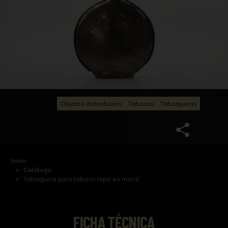
Objetos individuales
Tabacos
Tabaqueras
Inicio
Catálogo
Tabaquera para tabaco rapé en metal
FICHA TÉCNICA