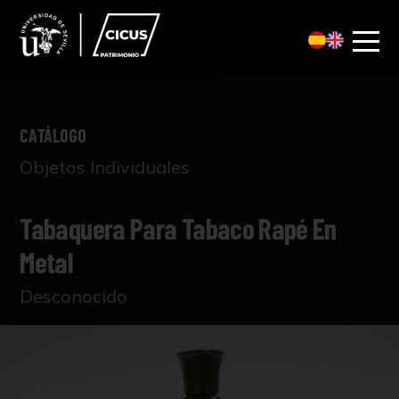
CATÁLOGO
Objetos Individuales
Tabaquera Para Tabaco Rapé En
Metal
Desconocido