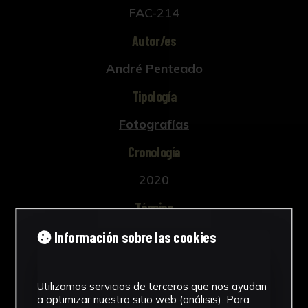
FAC-214
Autor/es
André Penteado
Tipología
Fotografías
Cronología
2020
Técnica
Fotografía
Información sobre las cookies
Ubicación
Utilizamos servicios de terceros que nos ayudan
CICUS. Edificio Madre de Dios
a optimizar nuestro sitio web (análisis). Para