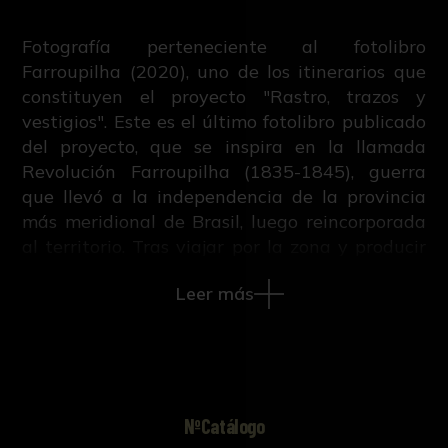
Fotografía perteneciente al fotolibro
Farroupilha (2020), uno de los itinerarios que
constituyen el proyecto "Rastro, trazos y
vestigios". Este es el último fotolibro publicado
del proyecto, que se inspira en la llamada
Revolución Farroupilha (1835-1845), guerra
que llevó a la independencia de la provincia
más meridional de Brasil, luego reincorporada
al territorio. Tras viajar por la zona y producir
más de 18.000 imágenes, la edición final
Leer más
cuenta con 116 fotografías divididas en
diferentes inventarios, como monumentos,
retratos o paisajes.
NºCatálogo