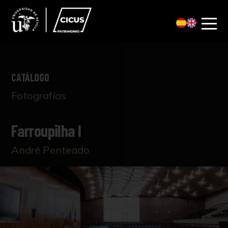
CATÁLOGO
Fotografías
Farroupilha I
André Penteado