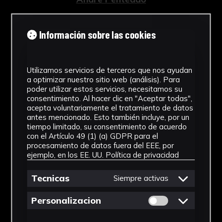
Tipología
Información sobre las cookies
Fotografías
Cronología
Utilizamos servicios de terceros que nos ayudan
2020
a optimizar nuestro sitio web (análisis). Para
poder utilizar estos servicios, necesitamos su
consentimiento. Al hacer clic en "Aceptar todas",
Estilo
acepta voluntariamente el tratamiento de datos
antes mencionado. Esto también incluye, por un
Fotografía paisajística
tiempo limitado, su consentimiento de acuerdo
con el Artículo 49 (1) (a) GDPR para el
Técnica
procesamiento de datos fuera del EEE, por
ejemplo, en los EE. UU.
Política de privacidad
Fotografía Digital
Ver más
Tecnicas
Siempre activas
Permitir cookies 
Personalizacion