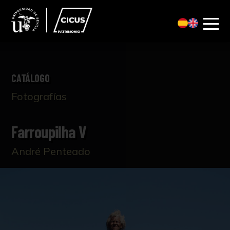
CATÁLOGO
Fotografías
Farroupilha V
André Penteado