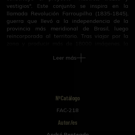
vestigios". Este conjunto se inspira en la
llamada Revolución Farroupilha (1835-1845),
guerra que llevó a la independencia de la
provincia más meridional de Brasil, luego
reincorporada al territorio. Tras viajar por la
zona y producir más de 18000 imágenes, la
edición final cuenta con 116 fotografías
Leer más
divididas en diferentes inventarios, como
monumentos, retratos o paisajes.
NºCatálogo
FAC-218
Autor/es
André Penteado