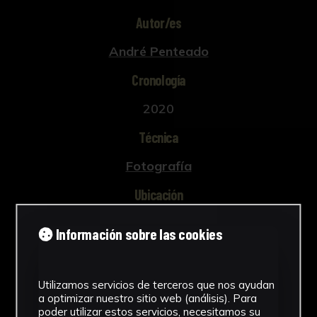
Autor/es
André Penteado
Cronología
2020
Técnica
Fotografía
Ubicación
CICUS. Edificio Madre de Dios
Información sobre las cookies
Dimensiones
110 x 136.5 cm
Utilizamos servicios de terceros que nos ayudan
Ver más
a optimizar nuestro sitio web (análisis). Para
poder utilizar estos servicios, necesitamos su