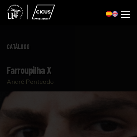
CATÁLOGO
Farroupilha X
André Penteado