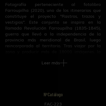
Fotografía perteneciente al fotolibro
Farroupilha (2020), uno de los itinerarios que
constituye el proyecto "Rastros, trazos y
vestigios". Este conjunto se inspira en la
llamada Revolución Farroupilha (1835-1845),
guerra que llevó a la independencia de la
provincia más meridional de Brasil, luego
reincorporada al territorio. Tras viajar por la
zona y producir más de 18000 imágenes, la
edición final cuenta con 116 fotografías
Leer más
divididas en diferentes inventarios, como
monumentos, retratos o paisajes.
NºCatálogo
FAC-223