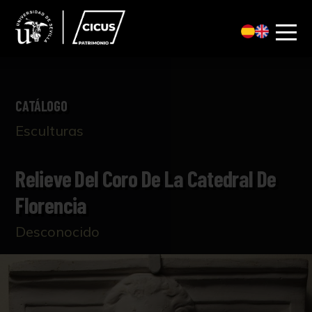
CATÁLOGO
Esculturas
Relieve Del Coro De La Catedral De
Florencia
Desconocido