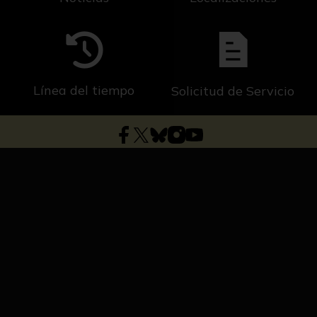
Línea del tiempo
Solicitud de Servicio
Dirección general de Cultura y Patrimonio
Universidad de Sevilla
C/ S. Fernando, 4, C.P. 41004-Sevilla, España.
Fondos
Búsqueda
Exposiciones
Solicitud de Servicio