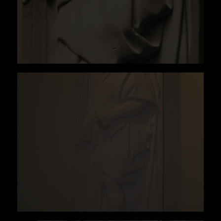
La ornamentación escultórica estaba
inconclusa a la muerte de Bandinelli en 1560,
siendo continuada por su discípulo Giovanni
Bandini hasta su terminación en 1572. Entre
1838 y 1842, el arquitecto Gaetano Baccani
dirigió la restauración del interior de la
catedral, desmontando buena parte del coro.
Veinticuatro de los relieves del antepecho
fueron almacenados y, en 1891, trasladados al
Museo dell’Opera del Duomo.
cfr. Ros González, Francisco Sabas (2015): "
Relieves del coro de la catedral de Florencia".
En: Beltrán Fortes, José/Méndez Rodríguez, Luis
(eds.): Yesos: gipsoteca de la Universidad de
Sevilla : recuperación de la colección de
vaciados : antigua Real Fábrica de Tabaco.