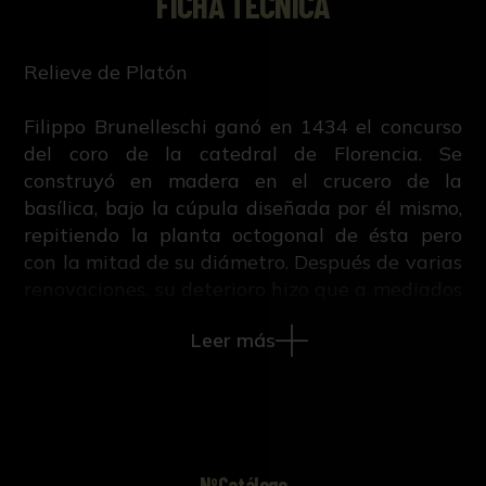
FICHA TÉCNICA
Relieve de Platón
Filippo Brunelleschi ganó en 1434 el concurso
del coro de la catedral de Florencia. Se
construyó en madera en el crucero de la
basílica, bajo la cúpula diseñada por él mismo,
repitiendo la planta octogonal de ésta pero
con la mitad de su diámetro. Después de varias
renovaciones, su deterioro hizo que a mediados
del siglo XVI el duque Cosme I de Médicis
Leer más
patrocinara la construcción de un nuevo coro
en mármol. El trabajo lo comenzó en 1547
Baccio Bandinelli, escultor de su confianza,
quien contó con la colaboración del arquitecto
Giuliano di Baccio d’Agnolo. Las nuevas trazas
respetaron la estructura octogonal concebida
NºCatálogo