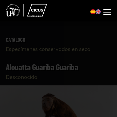
CATÁLOGO
Especímenes conservados en seco
Alouatta Guariba Guariba
Desconocido