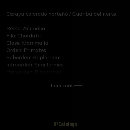
Carayá colorado norteño / Guariba del norte
Reino: Animalia
Filo: Chordata
Clase: Mammalia
Orden: Primates
Suborden: Haplorrhini
Infraorden: Simiiformes
Parvorden: Platyrrhini
Familia: Atelidae
Leer más
Género: Alouatta
Epíteto específico: guariba
Subespecie: guariba guariba
Nombre científico: Alouatta guariba guariba
(Humboldt, 1812)
NºCatálogo
Sexo: Macho