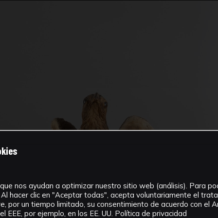
okies
que nos ayudan a optimizar nuestro sitio web (análisis). Para pode
Al hacer clic en "Aceptar todas", acepta voluntariamente el tra
, por un tiempo limitado, su consentimiento de acuerdo con el Ar
l EEE, por ejemplo, en los EE. UU.
Política de privacidad