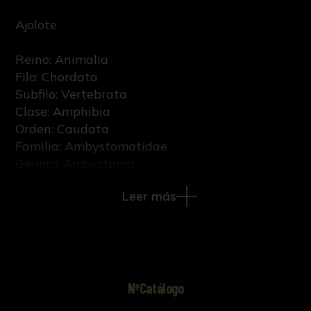
Ajolote
Reino: Animalia
Filo: Chordata
Subfilo: Vertebrata
Clase: Amphibia
Orden: Caudata
Familia: Ambystomatidae
Género: Ambystoma
Epíteto específico: mexicanum
Leer más
Nombre científico: Ambystoma mexicanum
Shaw & Nodder, 1798
Sexo: Macho
Etapa vital: Adulto
NºCatálogo