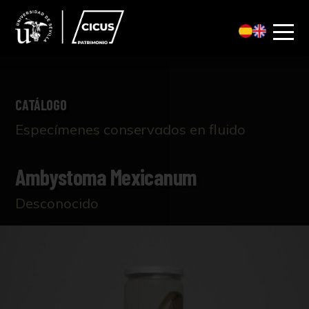
CATÁLOGO
Especímenes conservados en fluido
Ambystoma Mexicanum
Desconocido