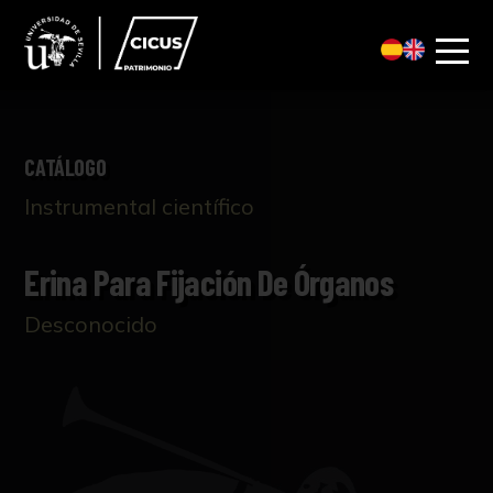
CATÁLOGO
Instrumental científico
Erina Para Fijación De Órganos
Desconocido