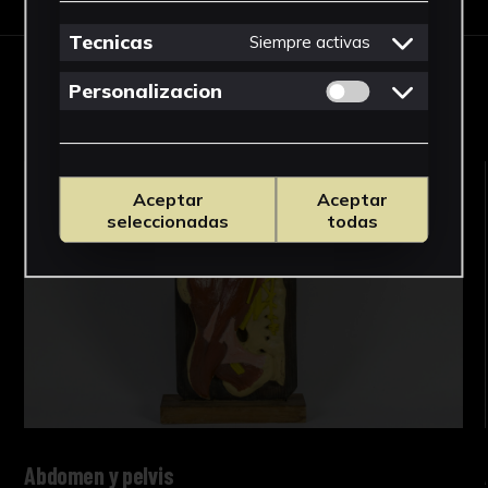
Tecnicas
Siempre activas
OBRAS RELACIONADAS
Permitir cookies 
Personalizacion
Aceptar
Aceptar
seleccionadas
todas
Abdomen y pelvis