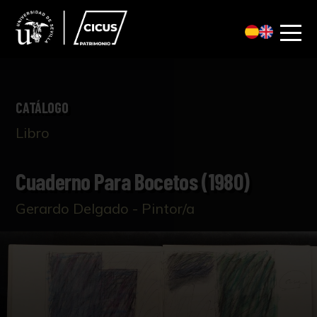
CATÁLOGO
Libro
Cuaderno Para Bocetos (1980)
Gerardo Delgado - Pintor/a