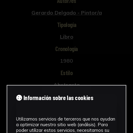
Autor/es
Gerardo Delgado - Pintor/a
Tipología
Libro
Cronología
1980
Estilo
Abstracto
Técnica
Información sobre las cookies
Grafito, bolígrafo y ceras
Ver más
Utilizamos servicios de terceros que nos ayudan
a optimizar nuestro sitio web (análisis). Para
poder utilizar estos servicios, necesitamos su