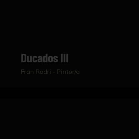
Ducados III
Fran Rodri - Pintor/a
Inicio
Catálogo
Ducados III
FICHA TÉCNICA