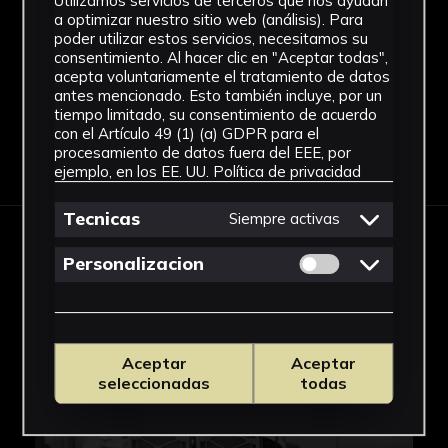
Utilizamos servicios de terceros que nos ayudan
embalada junto a los carteles de idénticas
Papel
a optimizar nuestro sitio web (análisis). Para
medidas con imágenes de La Habana y Nueva
poder utilizar estos servicios, necesitamos su
Ver más
consentimiento. Al hacer clic en "Aceptar todas",
York, acompañados de unas alcayatas para ser
acepta voluntariamente el tratamiento de datos
colgadas.
antes mencionado. Esto también incluye, por un
tiempo limitado, su consentimiento de acuerdo
con el Artículo 49 (1) (a) GDPR para el
procesamiento de datos fuera del EEE, por
Descargar Ficha
ejemplo, en los EE. UU.
Política de privacidad
Tecnicas
Siempre activas
IMÁGENES
Permitir cookies 
Personalizacion
Aceptar
Aceptar
seleccionadas
todas