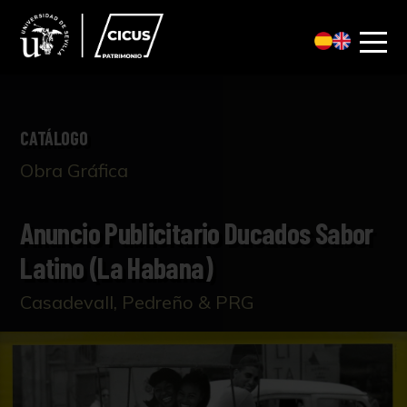
CATÁLOGO
Obra Gráfica
Anuncio Publicitario Ducados Sabor
Latino (La Habana)
Casadevall, Pedreño & PRG