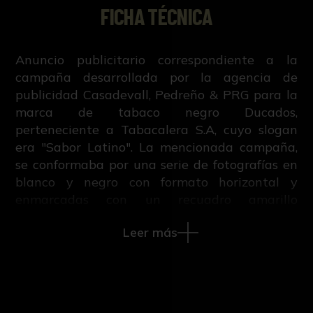
FICHA TÉCNICA
Anuncio publicitario correspondiente a la
campaña desarrollada por la agencia de
publicidad Casadevall, Pedreño & PRG para la
marca de tabaco negro Ducados,
perteneciente a Tabacalera S.A, cuyo slogan
era "Sabor Latino". La mencionada campaña,
se conformaba por una serie de fotografías en
blanco y negro con formato horizontal y
enmarcadas con un recuadro amarillo
realizadas por María Espeus, las cuales
Leer más
mostraban la esencia y vida cotidiana de las
ciudades elegidas para la difusión: Sevilla,
Nueva York y La Habana. Además de los
diferentes carteles realizados con estas
fotografías, también se desarrolló un spot, el