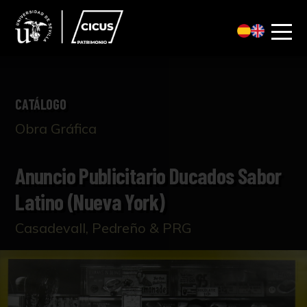
CATÁLOGO
Obra Gráfica
Anuncio Publicitario Ducados Sabor
Latino (Nueva York)
Casadevall, Pedreño & PRG