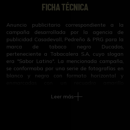
FICHA TÉCNICA
Anuncio publicitario correspondiente a la
campaña desarrollada por la agencia de
publicidad Casadevall, Pedreño & PRG para la
marca de tabaco negro Ducados,
perteneciente a Tabacalera S.A, cuyo slogan
era "Sabor Latino". La mencionada campaña,
se conformaba por una serie de fotografías en
blanco y negro con formato horizontal y
enmarcadas con un recuadro amarillo
realizadas por María Espeus, las cuales
Leer más
mostraban la esencia y vida cotidiana de las
ciudades elegidas para la difusión: Sevilla,
Nueva York y La Habana. Además de los
diferentes carteles realizados con estas
fotografías, también se desarrolló un spot, el