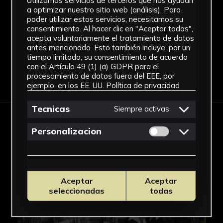
Utilizamos servicios de terceros que nos ayudan
movimiento generado por el baile, como la
Papel
a optimizar nuestro sitio web (análisis). Para
melena de la joven agitándose o el
poder utilizar estos servicios, necesitamos su
Ver más
consentimiento. Al hacer clic en "Aceptar todas",
levantamiento de pierna de él. La pieza estaba
acepta voluntariamente el tratamiento de datos
embalada junto a los carteles de idénticas
antes mencionado. Esto también incluye, por un
medidas con imágenes de La Habana y Nueva
tiempo limitado, su consentimiento de acuerdo
con el Artículo 49 (1) (a) GDPR para el
York, acompañados de unas alcayatas para ser
procesamiento de datos fuera del EEE, por
Descargar Ficha
colgadas.
ejemplo, en los EE. UU.
Política de privacidad
Tecnicas
Siempre activas
IMÁGENES
Permitir cookies 
Personalizacion
Aceptar
Aceptar
seleccionadas
todas