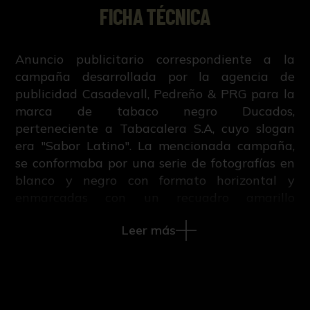
FICHA TÉCNICA
Anuncio publicitario correspondiente a la
campaña desarrollada por la agencia de
publicidad Casadevall, Pedreño & PRG para la
marca de tabaco negro Ducados,
perteneciente a Tabacalera S.A, cuyo slogan
era "Sabor Latino". La mencionada campaña,
se conformaba por una serie de fotografías en
blanco y negro con formato horizontal y
enmarcadas con un recuadro amarillo
realizadas por María Espeus, las cuales
Leer más
mostraban la esencia y vida cotidiana de las
ciudades elegidas para la difusión: Sevilla,
Nueva York y La Habana. Esta imagen, una de
las dedicadas a Sevilla, muestra a una mujer
descalza, aunque sus tacones le acompañan en