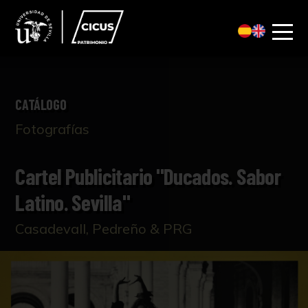
CATÁLOGO
Fotografías
Cartel Publicitario "Ducados. Sabor
Latino. Sevilla"
Casadevall, Pedreño & PRG