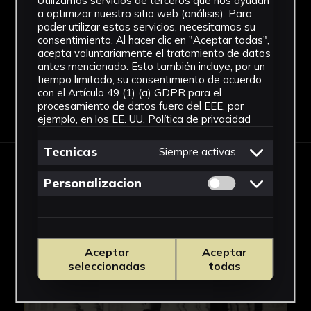
Utilizamos servicios de terceros que nos ayudan
música titulado "Carácter Latino", editado por
Papel
a optimizar nuestro sitio web (análisis). Para
Ducados. Captadas de un modo muy íntimo, las
poder utilizar estos servicios, necesitamos su
Ver más
consentimiento. Al hacer clic en "Aceptar todas",
piezas muestran las características principales
acepta voluntariamente el tratamiento de datos
que pueden definir a cada una de las ciudades
antes mencionado. Esto también incluye, por un
escogidas y a sus habitantes, como la
tiempo limitado, su consentimiento de acuerdo
con el Artículo 49 (1) (a) GDPR para el
sensualidad, diversión, espíritu flamenco...
procesamiento de datos fuera del EEE, por
Descargar Ficha
ejemplo, en los EE. UU.
Política de privacidad
Tecnicas
Siempre activas
IMÁGENES
Permitir cookies 
Personalizacion
Aceptar
Aceptar
seleccionadas
todas