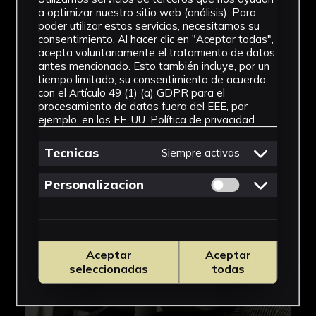
sobre el muslo de ésta. Ella, de perfil e
Papel
a optimizar nuestro sitio web (análisis). Para
inclinada hacia el personaje masculino, le besa
Ver más
poder utilizar estos servicios, necesitamos su
consentimiento. Al hacer clic en "Aceptar todas",
el cuello y sitúa también su mano sobre la de
acepta voluntariamente el tratamiento de datos
él. Destaca el contraste de la camisa de rayas
antes mencionado. Esto también incluye, por un
del hombre con el vestido negro sin estampado
tiempo limitado, su consentimiento de acuerdo
con el Artículo 49 (1) (a) GDPR para el
de la mujer, así como la captación de la carga
Descargar Ficha
procesamiento de datos fuera del EEE, por
sexual. La pieza estaba embalada junto a los
ejemplo, en los EE. UU.
Política de privacidad
carteles de idénticas medidas con imágenes de
La Habana y Nueva York, acompañados de
Tecnicas
Siempre activas
unas alcayatas para ser colgadas.
IMÁGENES
Permitir cookies 
Personalizacion
Aceptar
Aceptar
seleccionadas
todas