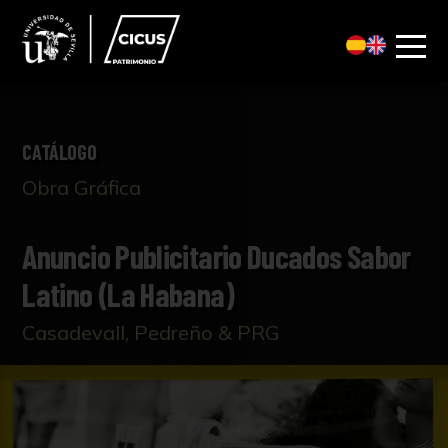
CATÁLOGO
Obra Gráfica
Anuncio Publicitario Ducados Sabor
Latino (La Habana)
Casadevall, Pedreño & PRG