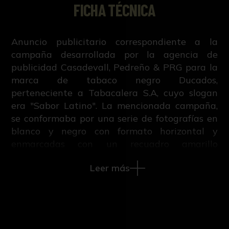
FICHA TÉCNICA
Anuncio publicitario correspondiente a la
campaña desarrollada por la agencia de
publicidad Casadevall, Pedreño & PRG para la
marca de tabaco negro Ducados,
perteneciente a Tabacalera S.A, cuyo slogan
era "Sabor Latino". La mencionada campaña,
se conformaba por una serie de fotografías en
blanco y negro con formato horizontal y
enmarcadas con un recuadro amarillo
realizadas por María Espeus, las cuales
Leer más
mostraban la esencia y vida cotidiana de las
ciudades elegidas para la difusión: Sevilla,
Nueva York y La Habana. Además de los
diferentes carteles realizados con estas
fotografías, también se desarrolló un spot, el