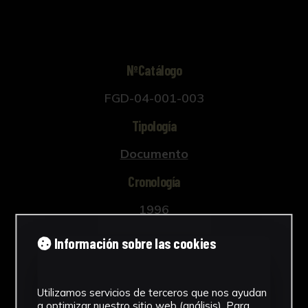
NºCatálogo
FGD-04-001-003
Tipología
Documento
Cronología
1996
Ubicación
Información sobre las cookies
Laboratorio de Investigación
Patrimonio Cultural
Utilizamos servicios de terceros que nos ayudan
a optimizar nuestro sitio web (análisis). Para