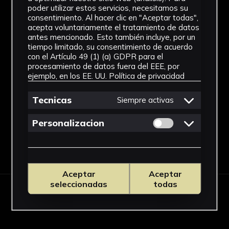
Dimensiones
poder utilizar estos servicios, necesitamos su
consentimiento. Al hacer clic en "Aceptar todas",
37,5 x 19, 5 cm
acepta voluntariamente el tratamiento de datos
antes mencionado. Esto también incluye, por un
Procedencia
tiempo limitado, su consentimiento de acuerdo
con el Artículo 49 (1) (a) GDPR para el
Carpeta Berlín I. Taller de Gerardo
procesamiento de datos fuera del EEE, por
Delgado. Olivares (Sevilla).
ejemplo, en los EE. UU.
Política de privacidad
Ver más
Tecnicas
Siempre activas
Permitir cookies 
Personalizacion
Descargar Ficha
Aceptar
Aceptar
seleccionadas
todas
IMÁGENES