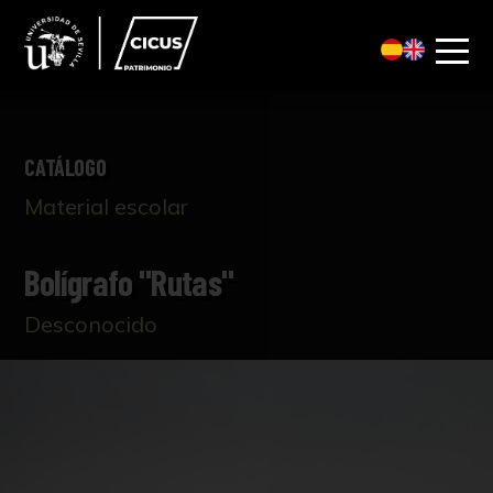
CATÁLOGO
Material escolar
Bolígrafo "Rutas"
Desconocido