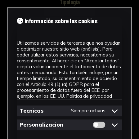
Tipología
Juguete
Información sobre las cookies
Cronología
SF
Utilizamos servicios de terceros que nos ayudan
a optimizar nuestro sitio web (análisis). Para
Técnica
poder utilizar estos servicios, necesitamos su
consentimiento. Al hacer clic en "Aceptar todas",
Tallada
acepta voluntariamente el tratamiento de datos
antes mencionado. Esto también incluye, por un
Materiales
tiempo limitado, su consentimiento de acuerdo
con el Artículo 49 (1) (a) GDPR para el
Vidrio
procesamiento de datos fuera del EEE, por
ejemplo, en los EE. UU.
Política de privacidad
Ver más
Tecnicas
Siempre activas
Permitir cookies 
Personalizacion
Descargar Ficha