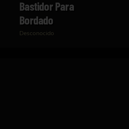
Bastidor Para
Bordado
Desconocido
Inicio
Catálogo
Bastidor para bordado
FICHA TÉCNICA
Bastidor para bordado