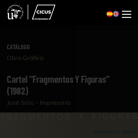
CATÁLOGO
Obra Gráfica
Cartel "Fragmentos Y Figuras"
(1982)
José Soto - Impresor/a