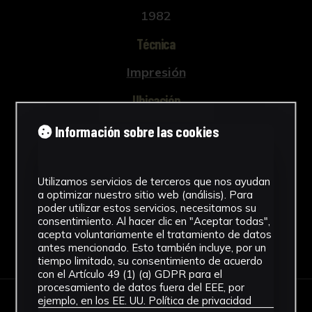
1982
Técnica
Impresión
Ubicación
Laboratorio de Investigación
Información sobre las cookies
Patrimonio Cultural
Ver más
Utilizamos servicios de terceros que nos ayudan
a optimizar nuestro sitio web (análisis). Para
poder utilizar estos servicios, necesitamos su
consentimiento. Al hacer clic en "Aceptar todas",
acepta voluntariamente el tratamiento de datos
Descargar Ficha
antes mencionado. Esto también incluye, por un
tiempo limitado, su consentimiento de acuerdo
con el Artículo 49 (1) (a) GDPR para el
procesamiento de datos fuera del EEE, por
ejemplo, en los EE. UU.
Política de privacidad