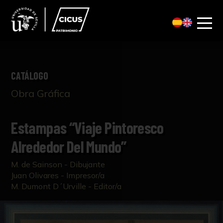
CATÁLOGO
Obra Gráfica
Estampas “Viaje Pintoresco
Alrededor Del Mundo”
M. de Sainson - Dibujante
Juan Olivares - Impresor/a
M. Dumont D´Urville - Editor/a