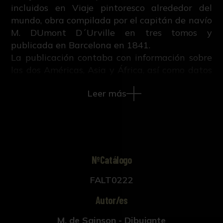
incluidos en Viaje pintoresco alrededor del
mundo, obra compilada por el capitán de navío
M. DUmont D´Urville en tres tomos y
publicada en Barcelona en 1841.
La publicación contaba con información sobre
las dos Américas, Asia y África, así como datos
de los viajes y descubrimientos de Colón,
Leer más
Magallanes, Las Casas, Gomara, La Condamine,
Ulloa, Jorge Juan, Humbolt, Molina, Cabot,
Grijalva, Koempfewr, ,Marco Polo, Forster… , con
cuatro mapas, varios retratos y 600 láminas.
Esta pieza, se corresponde con las ilustraciones
de la página 92 del Viaje, dedicadas a Asia, ya
NºCatálogo
que en la primera se representa el interior de
FALT0222
un cuartel de guardias japoneses, ataviados
con túnicas y vestimentas de seda, así como
Autor/es
diversas espadas. Algunos están de pie, y otros,
sentados, están fumando en pipas.
M. de Sainson - Dibujante