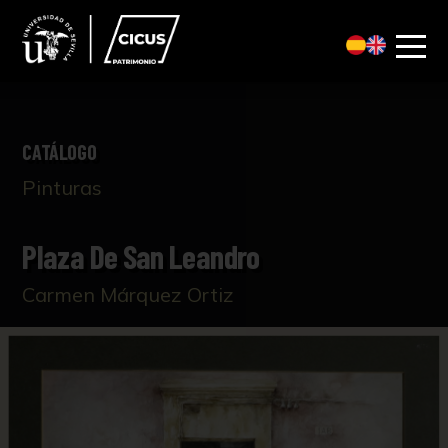
CATÁLOGO
Pinturas
Plaza De San Leandro
Carmen Márquez Ortiz