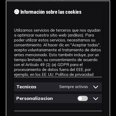
del publicista.
Obra Gráfica
Información sobre las cookies
Durante los años 1920 y 1930 las Compañías
Cronología
Tabacaleras reclutaron a cientos de
celebridades para respaldar sus productos. En
1952
Utilizamos servicios de terceros que nos ayudan
sus anuncios, estrellas de cine, atletas,
a optimizar nuestro sitio web (análisis). Para
cantantes famosos, y reconocidas
Técnica
poder utilizar estos servicios, necesitamos su
personalidades de la alta sociedad
consentimiento. Al hacer clic en "Aceptar todas",
Impresiones papel
acepta voluntariamente el tratamiento de datos
publicitaron sus cigarrillos en revistas,
antes mencionado. Esto también incluye, por un
editoriales y periódicos de impacto de todo el
Materiales
tiempo limitado, su consentimiento de acuerdo
país, siendo prolífica la campaña efectuada por
con el Artículo 49 (1) (a) GDPR para el
procesamiento de datos fuera del EEE, por
Lucky Strike. Los cantantes, componentes
Papel
ejemplo, en los EE. UU.
Política de privacidad
vitales en estas campañas publicitarias de
Ver más
celebridades fumadoras, mostraban voces
Tecnicas
Siempre activas
sanas y claras, compatibles con el consumo de
cigarrillos no dañinos, al caso Lucky Strike,
Permitir cookies 
Personalizacion
posicionándose la marca como la excepción, o
Descargar Ficha
la menos problemática de todas las marcas de
cigarrillos existentes. Así, los cantantes no