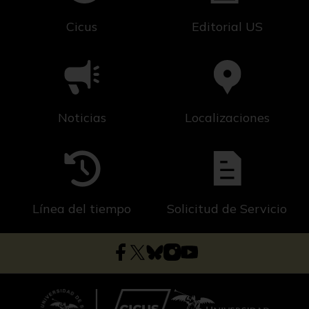
finas y regulares en la tabaquera, uno de los
Cicus
Editorial US
indicadores de valor de la pieza.
La comercialización de estas piezas tuvo su
máximo esplendor durante el siglo XVIII,
gracias a los intercambios entre Asia y Europa.
Ya en el siglo XIX, la producción se especializó
Noticias
Localizaciones
en industrias como las factorías de Jundezhen,
que destacaban por las tabaqueras de
porcelana. Se realizaban también en vidrio y
piedra.
Línea del tiempo
Solicitud de Servicio
La decoración de estas cajas suelen aludir a las
diferentes religiones o filosofías Chinas como el
Budismo, el Taoísmo y el Confucionismo.
Durante el siglo XIX comenzaron a decorarse
en su interior.
En cuanto a los materiales, los más utilizados