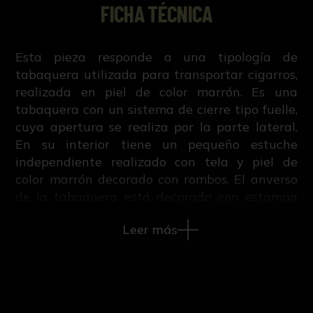
FICHA TÉCNICA
Esta pieza responde a una tipología de
tabaquera utilizada para transportar cigarros,
realizada en piel de color marrón. Es una
tabaquera con un sistema de cierre tipo fuelle,
cuya apertura se realiza por la parte lateral.
En su interior tiene un pequeño estuche
independiente realizado con tela y piel de
color marrón decorado con rombos. El anverso
de la tabaquera está decorado con estampa
pintada y pegada a la pieza, que representa
Leer más
una escena de pesca situada en un paisaje
fluvial. En la zona central, una barca de
madera acoge a familia o grupo de amigos, ya
que hay dos parejas de diferente edad. En la
parte izquierda hay un caballero que observa