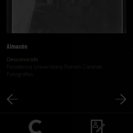
donde se abrió una fábrica para la elaboración
del mismo, el cual alcanzó importante
renombre internacional.
A finales del siglo XVI y durante el XVII, los
comerciantes y misioneros provenientes de
Almacén
Portugal y España introdujeron en China esa
costumbre de aspirar tabaco. Inicialmente se
Desconocido
reservó a la corte vinculada al círculo cercano
Residencia Universitaria Ramón Carande
del Emperador. Por esta razón, los artesanos
Fotografías
buscaron la forma de aislar y preservar el
polvo de tabaco de la humedad, elaborando
las tabaqueras como piezas artísticas de gran
valor, que gracias a sus formas y la suavidad
de su acabado ofrecían a los usuarios una
experiencia visual y táctil, como parte del
ritual de fumar. En el proceso de realización, el
vaciado interior debía asegurar unas paredes