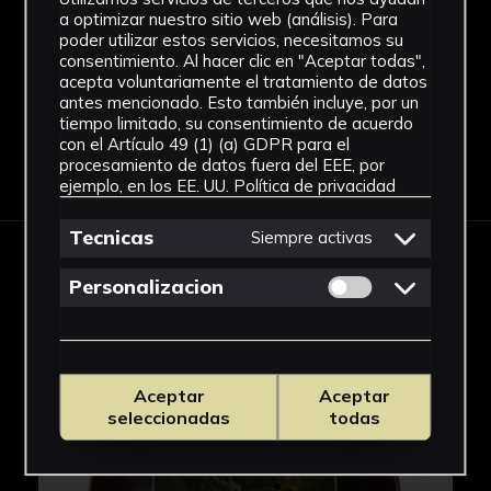
a América, que durante su contacto con la
Piel
a optimizar nuestro sitio web (análisis). Para
población indígena descubrieron que los indios
Ver más
poder utilizar estos servicios, necesitamos su
consentimiento. Al hacer clic en "Aceptar todas",
fumaban unas hojas envueltas y enrolladas en
acepta voluntariamente el tratamiento de datos
unos cáñamos, y decidieron llevar esa preciada
antes mencionado. Esto también incluye, por un
planta al viejo continente. Sus primeros usos se
tiempo limitado, su consentimiento de acuerdo
con el Artículo 49 (1) (a) GDPR para el
asociaron a la medicina, gracias a las
Descargar Ficha
procesamiento de datos fuera del EEE, por
propiedades expectorantes, estimulantes y
ejemplo, en los EE. UU.
Política de privacidad
diuréticas que ofrecía este producto. Llegaron
incluso a publicarse textos sobre los beneficios
Tecnicas
Siempre activas
y cualidades podía aportar el tabaco. Pronto
IMÁGENES
Permitir cookies 
pasó a ser consumido como producto
Personalizacion
placentero, desarrollándose toda una liturgia
en torno al proceso. Aunque en España se
mantuvo la costumbre de consumirlo fumado,
el resto de Europa prefirió el tabaco en polvo.
Aceptar
Aceptar
seleccionadas
todas
No hay que confundir esta labor con el tabaco
rapé, desarrollado y popularizado en Francia,
Holanda y Alemania. A diferencia del tabaco