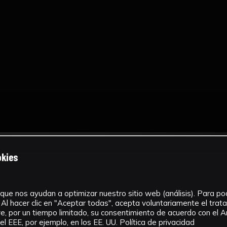
okies
que nos ayudan a optimizar nuestro sitio web (análisis). Para pode
Al hacer clic en "Aceptar todas", acepta voluntariamente el tra
, por un tiempo limitado, su consentimiento de acuerdo con el Ar
l EEE, por ejemplo, en los EE. UU.
Política de privacidad