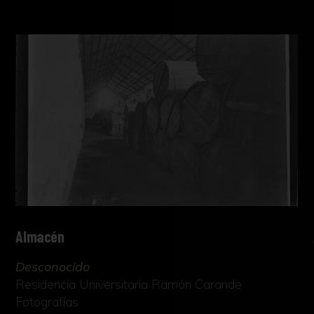
diuréticas que ofrecía este producto. Llegaron
incluso a publicarse textos sobre los beneficios
y cualidades podía aportar el tabaco. Pronto
pasó a ser consumido como producto
placentero, desarrollándose toda una liturgia
en torno al proceso. Aunque en España se
mantuvo la costumbre de consumirlo fumado,
el resto de Europa prefirió el tabaco en polvo.
No hay que confundir esta labor con el tabaco
rapé, desarrollado y popularizado en Francia,
Holanda y Alemania. A diferencia del tabaco
en polvo, el rapé es el tabaco rallado, que
requiere de un proceso distinto para su
Almacén
selección, elaboración y fermentación.
Desconocido
Sin embargo, la costumbre de aspirar tabaco,
Residencia Universitaria Ramón Carande
ya fuese rapé o polvo, fue una costumbre que a
Fotografías
finales del siglo XVII se había convertido en