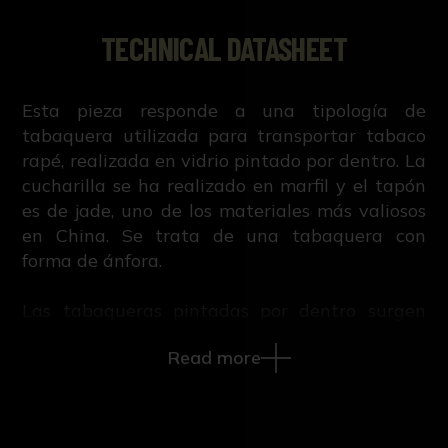
TECHNICAL DATASHEET
Esta pieza responde a una tipología de
tabaquera utilizada para transportar tabaco
rapé, realizada en vidrio pintado por dentro. La
cucharilla se ha realizado en marfil y el tapón
es de jade, uno de los materiales más valiosos
en China. Se trata de una tabaquera con
forma de ánfora.
Las tabaqueras pintadas por dentro surgen
durante el siglo XIX. La primera de la que se
Read more
tiene constancia data de 1816 y fue pintada
por Gan Zuanwen. Es una técnica que requiere
de un alto nivel de conocimientos, pues para
asegurar que la pintura se adhiere a la