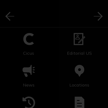
una verdadera liturgia, normalmente
practicada por los cortesanos y cortesanas. En
1735 se llegó a prohibir su consumo en España,
pues suponía una competencia para la Real
Hacienda, ya que esta contaba con el
monopolio del comercio de tabaco en España.
Esta prohibición continuó hasta finales de
siglo, cuando se permitió la fabricación de rapé
Cicus
Editorial US
en España; únicamente en Sevilla. No
obstante, el tabaco en polvo sí se fabricó con
éxito en España, especialmente en Sevilla,
donde se abrió una fábrica para la elaboración
del mismo, el cual alcanzó importante
renombre internacional.
News
Locations
A finales del siglo XVI y durante el XVII, los
comerciantes y misioneros provenientes de
Portugal y España introdujeron en China esa