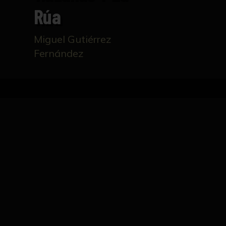
Rúa
Miguel Gutiérrez
Fernández
Inicio
Catálogo
Rector Joaquín Hazañas y la R
FICHA TÉCNICA
Pintura que representa al Rector Joaquín 
blancas y medalla rectoral; inserto en un ma