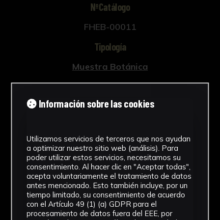
NºCatálogo
FHEB-00011
Tipología
Muestra Botánica
Cronología
Información sobre las cookies
SF
Fondo
Utilizamos servicios de terceros que nos ayudan
Fondo Herbario
a optimizar nuestro sitio web (análisis). Para
poder utilizar estos servicios, necesitamos su
Género
consentimiento. Al hacer clic en "Aceptar todas",
acepta voluntariamente el tratamiento de datos
Laurus
antes mencionado. Esto también incluye, por un
tiempo limitado, su consentimiento de acuerdo
con el Artículo 49 (1) (a) GDPR para el
Familia
procesamiento de datos fuera del EEE, por