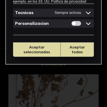
ejemplo, en los EE. UU.
Política de privacidad
Stevia
Ver más
Tecnicas
Siempre activas
Permitir cookies 
Personalizacion
Descargar Ficha
Aceptar
Aceptar
seleccionadas
todas
IMÁGENES