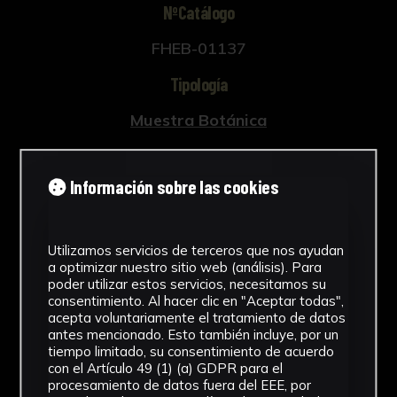
NºCatálogo
FHEB-01137
Tipología
Muestra Botánica
Cronología
Información sobre las cookies
SF
Fondo
Utilizamos servicios de terceros que nos ayudan
Fondo Herbario
a optimizar nuestro sitio web (análisis). Para
poder utilizar estos servicios, necesitamos su
Inscripciones
consentimiento. Al hacer clic en "Aceptar todas",
acepta voluntariamente el tratamiento de datos
U-088
antes mencionado. Esto también incluye, por un
tiempo limitado, su consentimiento de acuerdo
con el Artículo 49 (1) (a) GDPR para el
Género
procesamiento de datos fuera del EEE, por