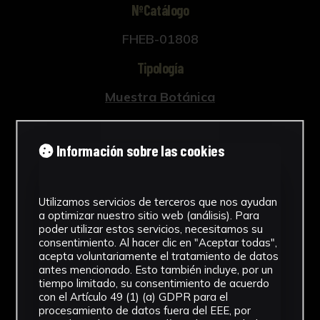
NºCatálogo
FHEB-01808
Tipología
Muestra Botánica
Cronología
Información sobre las cookies
SF
Fondo
Utilizamos servicios de terceros que nos ayudan
Fondo Herbario
a optimizar nuestro sitio web (análisis). Para
poder utilizar estos servicios, necesitamos su
Inscripciones
consentimiento. Al hacer clic en "Aceptar todas",
acepta voluntariamente el tratamiento de datos
U-099
antes mencionado. Esto también incluye, por un
tiempo limitado, su consentimiento de acuerdo
con el Artículo 49 (1) (a) GDPR para el
Género
procesamiento de datos fuera del EEE, por