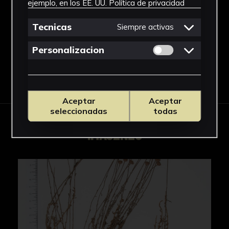
ejemplo, en los EE. UU.
Política de privacidad
Compositae
Ver más
Tecnicas
Siempre activas
Permitir cookies 
Personalizacion
Descargar Ficha
Aceptar
Aceptar
seleccionadas
todas
IMÁGENES