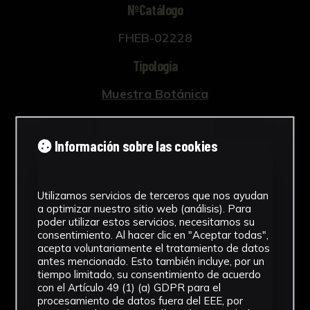
NºCatálogo
FHEB-02228
Tipología
Muestra Botánica
Cronología
Información sobre las cookies
SF
Fondo
Utilizamos servicios de terceros que nos ayudan
Fondo Herbario
a optimizar nuestro sitio web (análisis). Para
poder utilizar estos servicios, necesitamos su
Género
consentimiento. Al hacer clic en "Aceptar todas",
acepta voluntariamente el tratamiento de datos
Santolina
antes mencionado. Esto también incluye, por un
tiempo limitado, su consentimiento de acuerdo
con el Artículo 49 (1) (a) GDPR para el
Familia
procesamiento de datos fuera del EEE, por