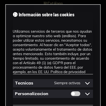
NºCatálogo
FHEB-03738
Información sobre las cookies
Tipología
Utilizamos servicios de terceros que nos ayudan
Muestra Botánica
a optimizar nuestro sitio web (análisis). Para
poder utilizar estos servicios, necesitamos su
Cronología
consentimiento. Al hacer clic en "Aceptar todas",
acepta voluntariamente el tratamiento de datos
SF
antes mencionado. Esto también incluye, por un
tiempo limitado, su consentimiento de acuerdo
Fondo
con el Artículo 49 (1) (a) GDPR para el
procesamiento de datos fuera del EEE, por
Fondo Herbario
ejemplo, en los EE. UU.
Política de privacidad
Género
Tecnicas
Siempre activas
Pteris
Permitir cookies 
Personalizacion
Familia