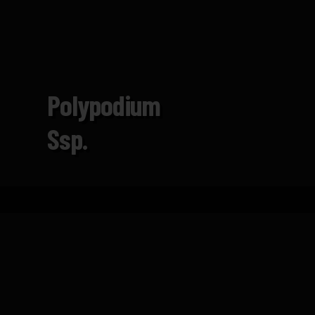
Polypodium
Ssp.
Inicio
Catálogo
Polypodium ssp.
FICHA TÉCNICA