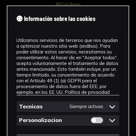
NºCatálogo
FHEB-03881
Información sobre las cookies
Tipología
Utilizamos servicios de terceros que nos ayudan
Muestra Botánica
a optimizar nuestro sitio web (análisis). Para
poder utilizar estos servicios, necesitamos su
Cronología
consentimiento. Al hacer clic en "Aceptar todas",
acepta voluntariamente el tratamiento de datos
SF
antes mencionado. Esto también incluye, por un
tiempo limitado, su consentimiento de acuerdo
Fondo
con el Artículo 49 (1) (a) GDPR para el
procesamiento de datos fuera del EEE, por
Fondo Herbario
ejemplo, en los EE. UU.
Política de privacidad
Género
Tecnicas
Siempre activas
Ophioglossum
Permitir cookies 
Personalizacion
Familia