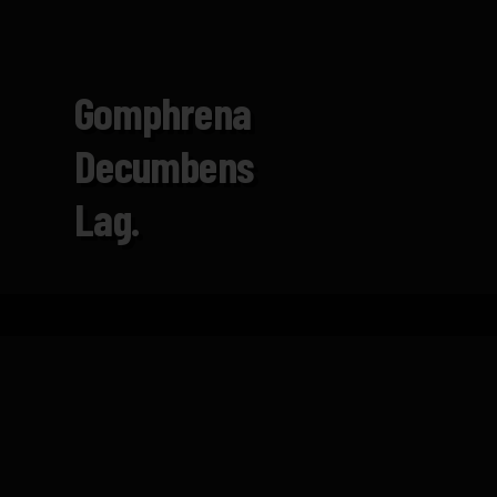
Gomphrena
Decumbens
Lag.
Inicio
Catálogo
Gomphrena decumbens Lag.
FICHA TÉCNICA