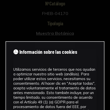
NºCatálogo
FHEB-04170
Tipología
Muestra Botánica
Cronología
Información sobre las cookies
SF
Fondo
Utilizamos servicios de terceros que nos ayudan
Fondo Herbario
a optimizar nuestro sitio web (análisis). Para
poder utilizar estos servicios, necesitamos su
Inscripciones
consentimiento. Al hacer clic en "Aceptar todas",
acepta voluntariamente el tratamiento de datos
B-018
antes mencionado. Esto también incluye, por un
tiempo limitado, su consentimiento de acuerdo
con el Artículo 49 (1) (a) GDPR para el
Género
procesamiento de datos fuera del EEE, por