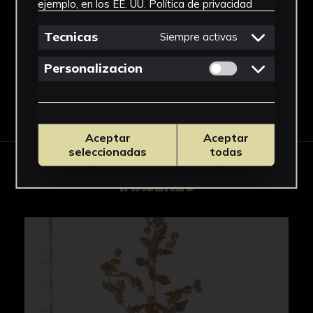
ejemplo, en los EE. UU.
Política de privacidad
Atriplex
Ver más
Tecnicas
Siempre activas
Permitir cookies 
Personalizacion
Descargar Ficha
Aceptar
Aceptar
seleccionadas
todas
IMÁGENES