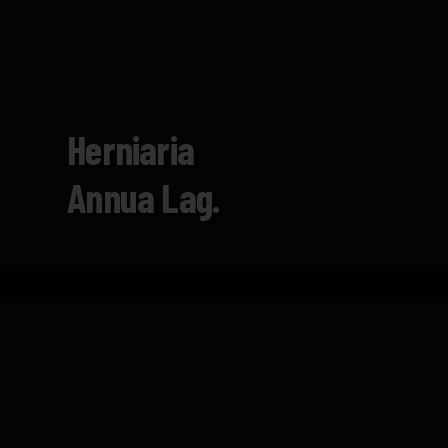
Herniaria
Annua Lag.
Inicio
Catálogo
Herniaria annua Lag.
FICHA TÉCNICA