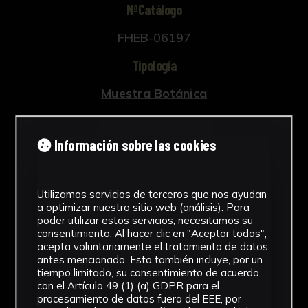
NºCatálogo
FHEB-06197
Tipología
Muestra Botánica
Cronología
Información sobre las cookies
SF
Fondo
Utilizamos servicios de terceros que nos ayudan
Fondo Herbario
a optimizar nuestro sitio web (análisis). Para
poder utilizar estos servicios, necesitamos su
Inscripciones
consentimiento. Al hacer clic en "Aceptar todas",
acepta voluntariamente el tratamiento de datos
U-034
antes mencionado. Esto también incluye, por un
tiempo limitado, su consentimiento de acuerdo
con el Artículo 49 (1) (a) GDPR para el
Género
procesamiento de datos fuera del EEE, por